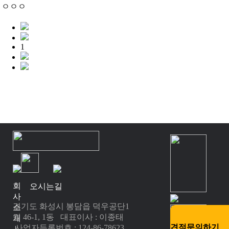
ㅇㅇㅇ
1
회
오시는길
사
경기도 화성시 봉담읍 덕우공단1
소
길 46-1, 1동 대표이사 : 이종태
개
견적문의하기
사업자등록번호 : 124-86-78623
|