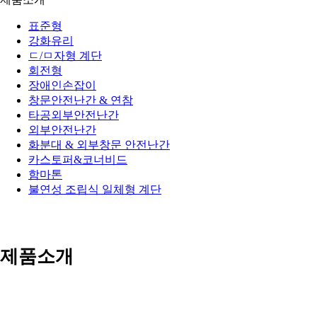
표준형
강화유리
ㄷ/ㅁ자형 계단
회전형
장애인손잡이
창문안전난간 & 연참
타공외부안전난간
외부안전난간
화분대 & 외부창문 안전난간
카스토퍼&코너비드
함마톤
불연성 조립식 일체형 계단
제품소개